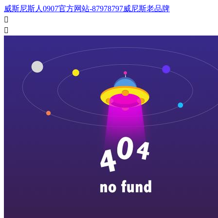
威斯尼斯人0907官方网站-87978797威尼斯老品牌

