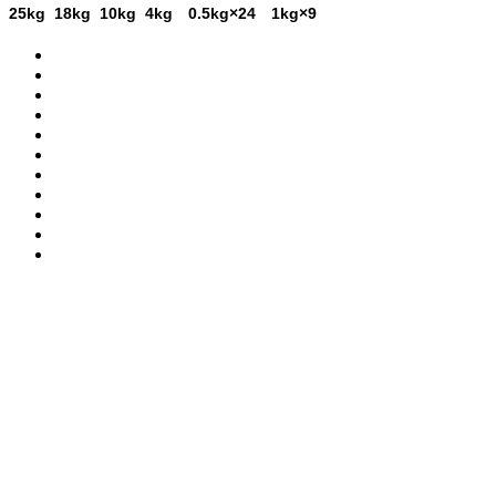
25kg 18kg 10kg 4kg 0.5kg×24 1kg×9
生产基地一号：陕西省西安市经济技术开发区泾河工业园泾渭
十路41号
生产基地二号：陕西省西安市高陵区旅游大道南段
营销中心：陕西省西安市太华北路558号-00008号
服务热线：029-86103333 86326000
免费咨询电话：400-029-2699 800-840-9608 e-mail：
xathx@xathx.com
公司网址：http://www.xathx.com