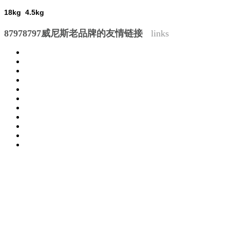
18kg 4.5kg
87978797威尼斯老品牌的友情链接
links
生产基地一号：陕西省西安市经济技术开发区泾河工业园泾渭
十路41号
生产基地二号：陕西省西安市高陵区旅游大道南段
营销中心：陕西省西安市太华北路558号-00008号
服务热线：029-86103333 86326000